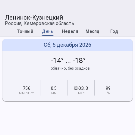
Ленинск-Кузнецкий
Россия, Кемеровская область
Точный
День
Неделя
Месяц
Год
Сб, 5 декабря 2026
-14° ... -18°
облачно, без осадков
756
0.5
ЮЮЗ
,
3
99
мм рт
.ст.
мм
м/с
%