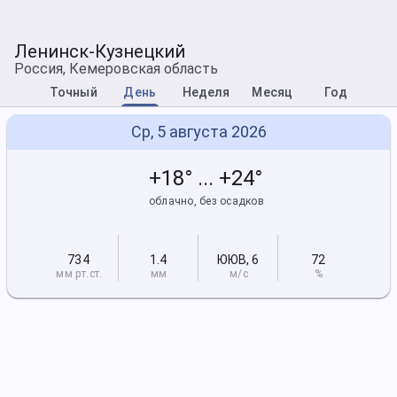
Ленинск-Кузнецкий
Россия, Кемеровская область
Точный
День
Неделя
Месяц
Год
Ср, 5 августа 2026
+18° ... +24°
облачно, без осадков
734
1.4
ЮЮВ
,
6
72
мм рт
.ст.
мм
м/с
%