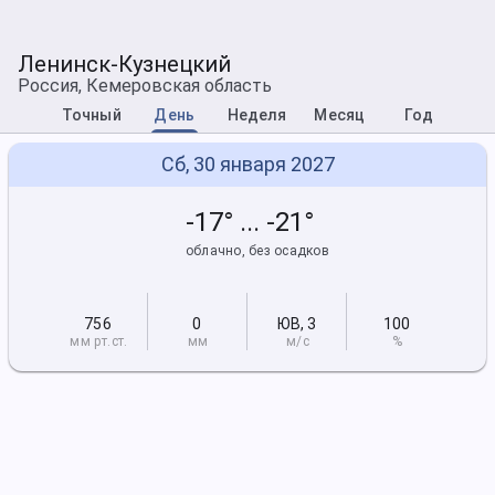
Ленинск-Кузнецкий
Россия, Кемеровская область
Точный
День
Неделя
Месяц
Год
Сб, 30 января 2027
-17° ... -21°
облачно, без осадков
756
0
ЮВ
,
3
100
мм рт
.ст.
мм
м/с
%