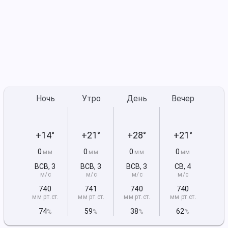
Ночь
Утро
День
Вечер
+14°
+21°
+28°
+21°
0
0
0
0
мм
мм
мм
мм
ВСВ
,
3
ВСВ
,
3
ВСВ
,
3
СВ
,
4
м/с
м/с
м/с
м/с
740
741
740
740
мм рт
.ст.
мм рт
.ст.
мм рт
.ст.
мм рт
.ст.
74
59
38
62
%
%
%
%