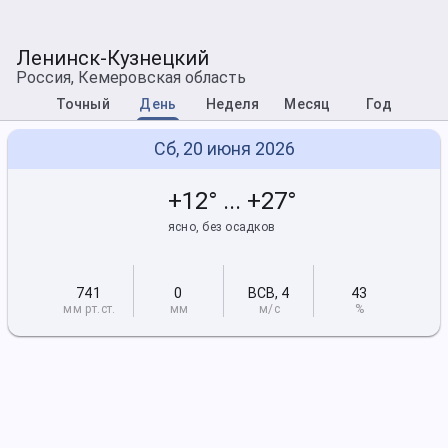
Ленинск-Кузнецкий
Россия, Кемеровская область
Точный
День
Неделя
Месяц
Год
Сб, 20 июня 2026
+12° ... +27°
ясно, без осадков
741
0
ВСВ
,
4
43
мм рт
.ст.
мм
м/с
%