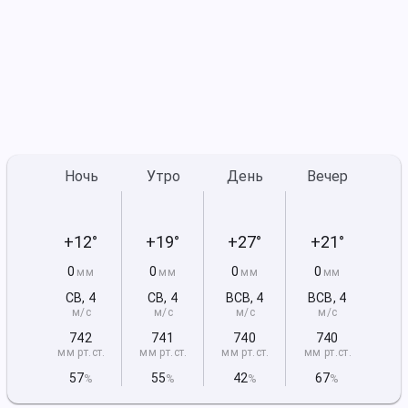
Ночь
Утро
День
Вечер
+12°
+19°
+27°
+21°
0
0
0
0
мм
мм
мм
мм
СВ
,
4
СВ
,
4
ВСВ
,
4
ВСВ
,
4
м/с
м/с
м/с
м/с
742
741
740
740
мм рт
.ст.
мм рт
.ст.
мм рт
.ст.
мм рт
.ст.
57
55
42
67
%
%
%
%