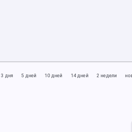
3 дня
5 дней
10 дней
14 дней
2 недели
но