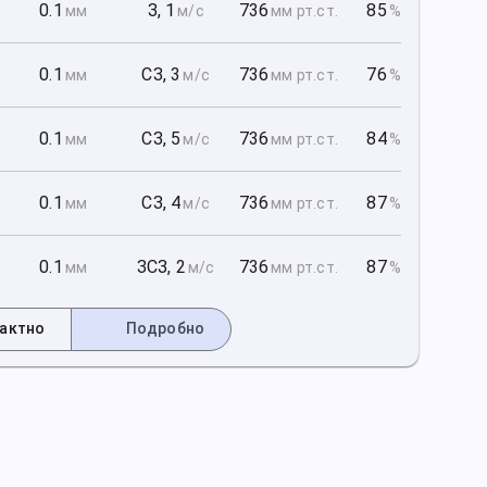
1
0.1
З
,
1
736
85
мм
м/с
мм рт
.ст.
%
1
0.1
СЗ
,
3
736
76
мм
м/с
мм рт
.ст.
%
1
0.1
СЗ
,
5
736
84
мм
м/с
мм рт
.ст.
%
2
0.1
СЗ
,
4
736
87
мм
м/с
мм рт
.ст.
%
2
0.1
ЗСЗ
,
2
736
87
мм
м/с
мм рт
.ст.
%
актно
Подробно