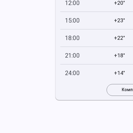
12:00
+20°
738
87
мм рт
.ст.
%
15:00
+23°
738
81
мм рт
.ст.
%
18:00
+22°
738
83
мм рт
.ст.
%
21:00
+18°
738
76
мм рт
.ст.
%
24:00
+14°
738
88
мм рт
.ст.
%
Комп