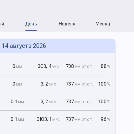
ый
День
Неделя
Месяц
 14 августа 2026
0
0
ЗСЗ
,
4
738
88
мм
м/с
мм рт
.ст.
%
0
0
З
,
2
737
100
мм
м/с
мм рт
.ст.
%
0
0.1
З
,
2
737
100
мм
м/с
мм рт
.ст.
%
0
0.1
ЗЮЗ
,
1
737
96
мм
м/с
мм рт
.ст.
%