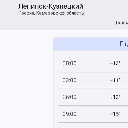
Ленинск-Кузнецкий
Россия, Кемеровская область
Точн
Пт,
00:00
+13°
738
96
мм рт
.ст.
%
03:00
+11°
738
100
мм рт
.ст.
%
06:00
+12°
738
100
мм рт
.ст.
%
09:00
+15°
738
100
мм рт
.ст.
%