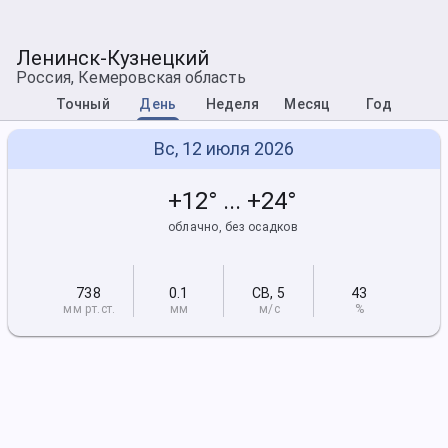
Ленинск-Кузнецкий
Россия, Кемеровская область
Точный
День
Неделя
Месяц
Год
Вс, 12 июля 2026
+12° ... +24°
облачно, без осадков
738
0.1
СВ
,
5
43
мм рт
.ст.
мм
м/с
%