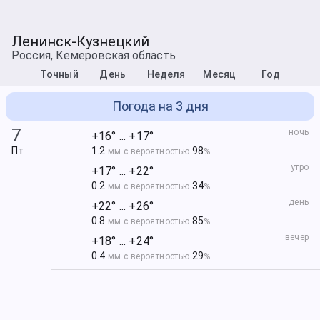
Ленинск-Кузнецкий
Россия, Кемеровская область
Точный
День
Неделя
Месяц
Год
Погода на 3 дня
7
ночь
+16° ... +17°
Пт
1.2
98
мм с вероятностью
%
утро
+17° ... +22°
0.2
34
мм с вероятностью
%
день
+22° ... +26°
0.8
85
мм с вероятностью
%
вечер
+18° ... +24°
0.4
29
мм с вероятностью
%