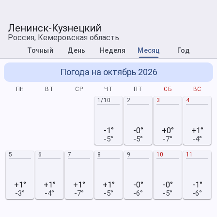
Ленинск-Кузнецкий
Россия, Кемеровская область
Точный
День
Неделя
Месяц
Год
Погода на октябрь 2026
ПН
ВТ
СР
ЧТ
ПТ
СБ
ВС
1/10
2
3
4
-1°
-0°
+0°
+1°
-5°
-5°
-7°
-4°
5
6
7
8
9
10
11
+1°
+1°
+1°
+1°
-0°
-0°
-1°
-3°
-4°
-7°
-5°
-6°
-5°
-6°