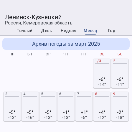
Ленинск-Кузнецкий
Россия, Кемеровская область
Точный
День
Неделя
Месяц
Год
Архив погоды за март 2025
ПН
ВТ
СР
ЧТ
ПТ
СБ
ВС
1/3
2
-6°
-6°
-14°
-11°
3
4
5
6
7
8
9
-5°
-5°
-5°
-1°
+1°
-4°
-2°
-13°
-16°
-13°
-13°
-5°
-12°
-18°